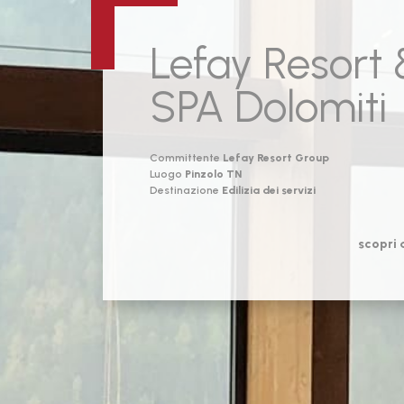
Lefay Resort
SPA Dolomiti
Committente
Lefay Resort Group
Luogo
Pinzolo TN
Destinazione
Edilizia dei servizi
scopri 