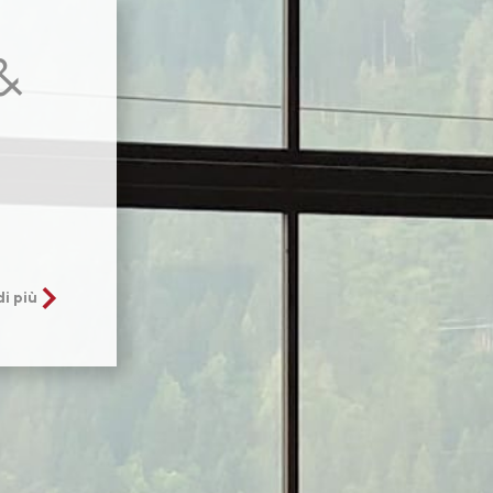
 &
di più