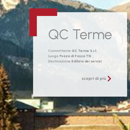
QC Terme
Committente
QC Terme S.r.l.
Luogo
Pozza di Fassa TN
Destinazione
Edilizia dei servizi
scopri di più