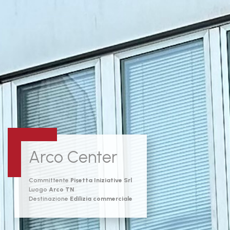
Arco Center
Committente
Pisetta Iniziative Srl
Luogo
Arco TN
Destinazione
Edilizia commerciale